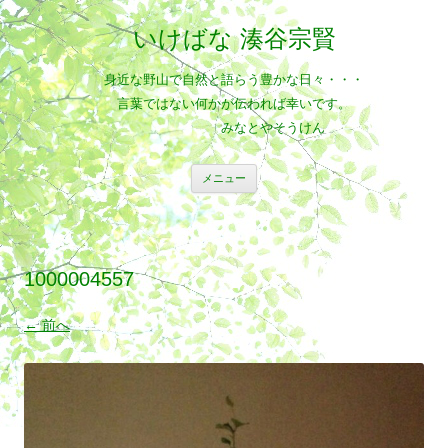
いけばな 湊谷宗賢
身近な野山で自然と語らう豊かな日々・・・
言葉ではない何かが伝われば幸いです。
みなとやそうけん
コ
メニュー
ン
テ
ン
ツ
へ
ス
キ
1000004557
ッ
プ
← 前へ