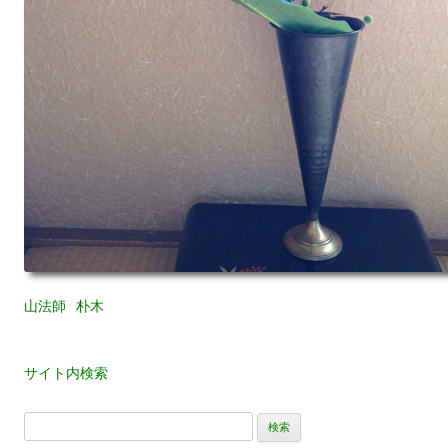
山法師
朴木
サイト内検索
検
索: