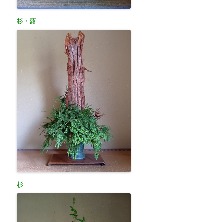
杉・蕗
杉