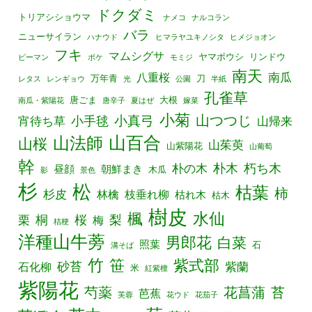
ドクダミ
トリアシショウマ
ナメコ
ナルコラン
バラ
ニューサイラン
ハナウド
ヒマラヤユキノシタ
ヒメジョオン
フキ
マムシグサ
ヤマボウシ
リンドウ
ピーマン
ボケ
モミジ
南天
南瓜
八重桜
万年青
刀
レタス
レンギョウ
光
公園
半紙
孔雀草
唐ごま
大根
南瓜・紫陽花
唐辛子
夏はぜ
嫁菜
小菊
山つつじ
小真弓
宵待ち草
小手毬
山帰来
山百合
山法師
山桜
山茱萸
山紫陽花
山葡萄
幹
朴の木
朴木
朽ち木
昼顔
朝鮮まき
木瓜
影
景色
杉
松
枯葉
柿
杉皮
林檎
枝垂れ柳
枯れ木
枯木
樹皮
水仙
楓
栗
桐
桜
梨
梅
桔梗
洋種山牛蒡
男郎花
白菜
照葉
石
溝そば
竹
笹
紫式部
砂苔
紫蘭
石化柳
米
紅紫檀
紫陽花
芍薬
花菖蒲
苔
芭蕉
芙蓉
花ウド
花茄子