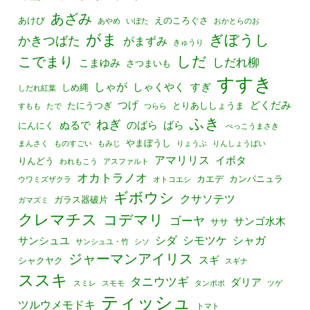
あざみ
あけび
えのころぐさ
あやめ
いぼた
おかとらのお
がま
ぎぼうし
かきつばた
がまずみ
きゅうり
しだ
こでまり
しだれ柳
こまゆみ
さつまいも
すすき
しゃが
しゃくやく
すぎ
しめ縄
しだれ紅葉
つげ
どくだみ
たにうつぎ
とりあししょうま
すもも
たで
つらら
ふき
ねぎ
ぬるで
のばら
ばら
にんにく
べっこうまさき
やまぼうし
まんさく
ものすごい
もみじ
りょうぶ
りんしょうばい
アマリリス
イボタ
りんどう
われもこう
アスファルト
オカトラノオ
カエデ
カンパニュラ
ウワミズザクラ
オトコエシ
ギボウシ
クサソテツ
ガラス器破片
ガマズミ
クレマチス
コデマリ
ゴーヤ
サンゴ水木
ササ
シダ
シモツケ
シャガ
サンシュユ
サンシュユ・竹
シソ
ジャーマンアイリス
スギ
シャクヤク
スギナ
ススキ
タニウツギ
ダリア
スミレ
スモモ
タンポポ
ツゲ
ティッシュ
ツルウメモドキ
トマト