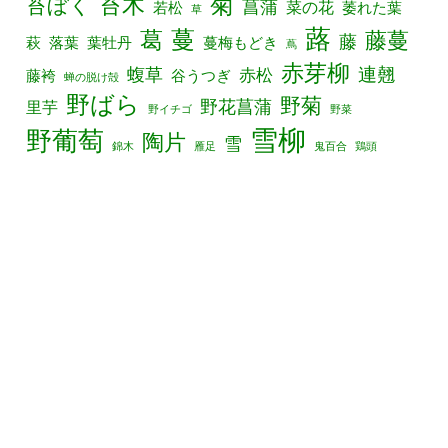
菊
苔木
苔ぼく
菖蒲
菜の花
若松
萎れた葉
草
蕗
葛
蔓
藤蔓
藤
萩
落葉
葉牡丹
蔓梅もどき
蔦
赤芽柳
連翹
蝮草
赤松
藤袴
谷うつぎ
蝉の脱け殻
野ばら
野菊
野花菖蒲
里芋
野イチゴ
野菜
雪柳
野葡萄
陶片
雪
錦木
雁足
鬼百合
鶏頭