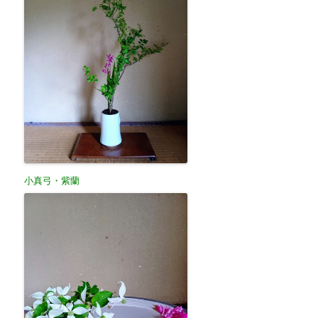
小真弓・紫蘭