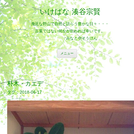
いけばな 湊谷宗賢
身近な野山で自然と語らう豊かな日々・・・
言葉ではない何かが伝われば幸いです。
みなとやそうけん
コ
メニュー
ン
テ
ン
ツ
へ
ス
キ
朴木・カエデ
ッ
プ
2018-06-17