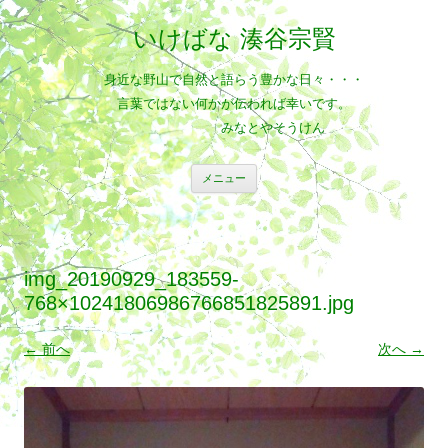
いけばな 湊谷宗賢
身近な野山で自然と語らう豊かな日々・・・
言葉ではない何かが伝われば幸いです。
みなとやそうけん
コ
メニュー
ン
テ
ン
ツ
へ
ス
キ
img_20190929_183559-
ッ
プ
768×10241806986766851825891.jpg
← 前へ
次へ →