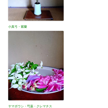
小真弓・紫蘭
ヤマボウシ・芍薬・クレマチス