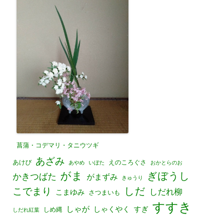
菖蒲・コデマリ・タニウツギ
あざみ
あけび
えのころぐさ
あやめ
いぼた
おかとらのお
がま
ぎぼうし
かきつばた
がまずみ
きゅうり
しだ
こでまり
しだれ柳
こまゆみ
さつまいも
すすき
しゃが
しゃくやく
すぎ
しめ縄
しだれ紅葉