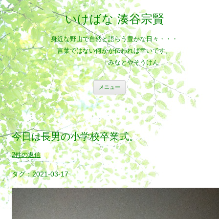
いけばな 湊谷宗賢
身近な野山で自然と語らう豊かな日々・・・
言葉ではない何かが伝われば幸いです。
みなとやそうけん
コ
メニュー
ン
テ
ン
ツ
へ
ス
キ
今日は長男の小学校卒業式。
ッ
プ
2件の返信
2021-03-17