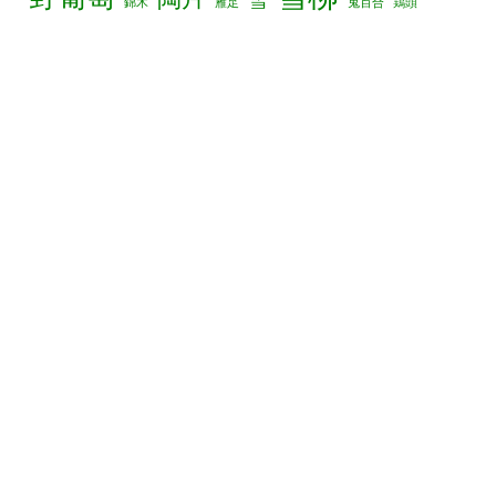
錦木
雁足
鬼百合
鶏頭