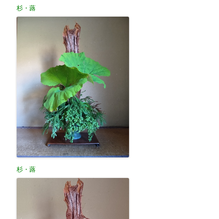
杉・蕗
杉・蕗