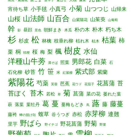
小菊
山つつじ
小真弓
宵待ち草
小手毬
山帰来
山百合
山法師
山桜
山茱萸
山紫陽花
山葡萄
幹
朴の木
朴木
朽ち木
昼顔
朝鮮まき
木瓜
影
景色
杉
松
枯葉
柿
杉皮
林檎
枝垂れ柳
枯れ木
枯木
樹皮
水仙
楓
栗
桐
桜
梨
梅
桔梗
洋種山牛蒡
男郎花
白菜
照葉
石
溝そば
竹
笹
紫式部
砂苔
紫蘭
石化柳
米
紅紫檀
紫陽花
芍薬
花菖蒲
苔
芭蕉
芙蓉
花ウド
花茄子
菊
苔木
苔ぼく
菖蒲
菜の花
若松
萎れた葉
草
蕗
葛
蔓
藤蔓
藤
萩
落葉
葉牡丹
蔓梅もどき
蔦
赤芽柳
連翹
蝮草
赤松
藤袴
谷うつぎ
蝉の脱け殻
野ばら
野菊
野花菖蒲
里芋
野イチゴ
野菜
雪柳
野葡萄
陶片
雪