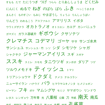
つげ
どくだみ
たにうつぎ
とりあししょうま
すもも
たで
つらら
ふき
ねぎ
ぬるで
のばら
ばら
にんにく
べっこうまさき
やまぼうし
まんさく
ものすごい
もみじ
りょうぶ
りんしょうばい
アマリリス
イボタ
りんどう
われもこう
アスファルト
オカトラノオ
カエデ
カンパニュラ
ウワミズザクラ
オトコエシ
ギボウシ
クサソテツ
ガラス器破片
ガマズミ
クレマチス
コデマリ
ゴーヤ
サンゴ水木
ササ
シダ
シモツケ
シャガ
サンシュユ
サンシュユ・竹
シソ
ジャーマンアイリス
スギ
シャクヤク
スギナ
ススキ
タニウツギ
ダリア
スミレ
スモモ
タンポポ
ツゲ
ティッシュ
ツルウメモドキ
トマト
ドクダミ
トリアシショウマ
ナメコ
ナルコラン
バラ
ニューサイラン
ハナウド
ヒマラヤユキノシタ
ヒメジョオン
フキ
マムシグサ
ヤマボウシ
リンドウ
ピーマン
ボケ
モミジ
南天
南瓜
八重桜
万年青
刀
レタス
レンギョウ
光
公園
半紙
孔雀草
唐ごま
大根
南瓜・紫陽花
唐辛子
夏はぜ
嫁菜