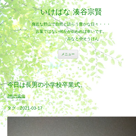
いけばな 湊谷宗賢
身近な野山で自然と語らう豊かな日々・・・
言葉ではない何かが伝われば幸いです。
みなとやそうけん
コ
メニュー
ン
テ
ン
ツ
へ
ス
キ
今日は長男の小学校卒業式。
ッ
プ
2件の返信
2021-03-17