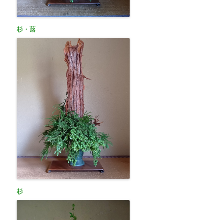
杉・蕗
杉