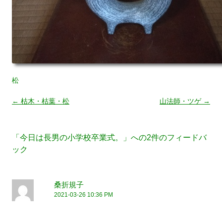
松
←
枯木・枯葉・松
山法師・ツゲ
→
投
稿
「
今日は長男の小学校卒業式。
」への2件のフィードバ
ナ
ック
ビ
ゲ
桑折規子
ー
2021-03-26 10:36 PM
シ