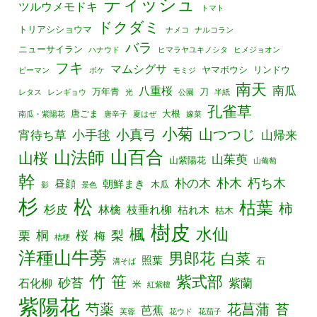
ティッシュ
ツルウメモドキ
トマト
ドクダミ
トリアシショウマ
ナメコ
ナルコラン
バラ
ニューサイラン
ハナウド
ヒマラヤユキノシタ
ヒメジョオン
フキ
マムシグサ
ヤマボウシ
リンドウ
ピーマン
ボケ
モミジ
南天
南瓜
八重桜
万年青
刀
レタス
レンギョウ
光
公園
半紙
孔雀草
唐ごま
大根
南瓜・紫陽花
唐辛子
夏はぜ
嫁菜
小菊
山つつじ
小真弓
宵待ち草
小手毬
山帰来
山百合
山法師
山桜
山茱萸
山紫陽花
山葡萄
幹
朴の木
朴木
朽ち木
昼顔
朝鮮まき
木瓜
影
景色
杉
松
枯葉
柿
杉皮
林檎
枝垂れ柳
枯れ木
枯木
樹皮
水仙
楓
栗
桐
桜
梨
梅
桔梗
洋種山牛蒡
男郎花
白菜
照葉
石
溝そば
竹
笹
紫式部
砂苔
紫蘭
石化柳
米
紅紫檀
紫陽花
芍薬
花菖蒲
苔
芭蕉
芙蓉
花ウド
花茄子