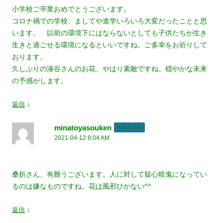
ョ
小学校ご卒業おめでとうございます。
コロナ禍での学校、ましてや進学いろいろ大変だったことと思
ン
います。 以前の環境下にはならないとしても子供たちが生き
生きと過ごせる環境になるといいですね。ご多幸をお祈りして
おります。
久しぶりの湊谷さんのお花、やはり素敵ですね。穏やかな未来
の予感がします。
↓
返信
minatoyasouken
投稿作成者
2021-04-12 8:04 AM
桑折さん、有難うございます。人に対して疑心暗鬼になってい
るのは嫌なものですね。花は風邪ひかない^^
↓
返信