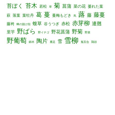
菊
苔木
苔ぼく
菖蒲
菜の花
若松
萎れた葉
草
蕗
葛
蔓
藤蔓
藤
萩
落葉
葉牡丹
蔓梅もどき
蔦
赤芽柳
連翹
蝮草
赤松
藤袴
谷うつぎ
蝉の脱け殻
野ばら
野菊
野花菖蒲
里芋
野イチゴ
野菜
雪柳
野葡萄
陶片
雪
錦木
雁足
鬼百合
鶏頭