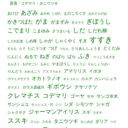
菖蒲・コデマリ・タニウツギ
あざみ
あけび
えのころぐさ
あやめ
いぼた
おかとらのお
がま
ぎぼうし
かきつばた
がまずみ
きゅうり
しだ
こでまり
しだれ柳
こまゆみ
さつまいも
すすき
しゃが
しゃくやく
すぎ
しめ縄
しだれ紅葉
つげ
どくだみ
たにうつぎ
とりあししょうま
すもも
たで
つらら
ふき
ねぎ
ぬるで
のばら
ばら
にんにく
べっこうまさき
やまぼうし
まんさく
ものすごい
もみじ
りょうぶ
りんしょうばい
アマリリス
イボタ
りんどう
われもこう
アスファルト
オカトラノオ
カエデ
カンパニュラ
ウワミズザクラ
オトコエシ
ギボウシ
クサソテツ
ガラス器破片
ガマズミ
クレマチス
コデマリ
ゴーヤ
サンゴ水木
ササ
シダ
シモツケ
シャガ
サンシュユ
サンシュユ・竹
シソ
ジャーマンアイリス
スギ
シャクヤク
スギナ
ススキ
タニウツギ
ダリア
スミレ
スモモ
タンポポ
ツゲ