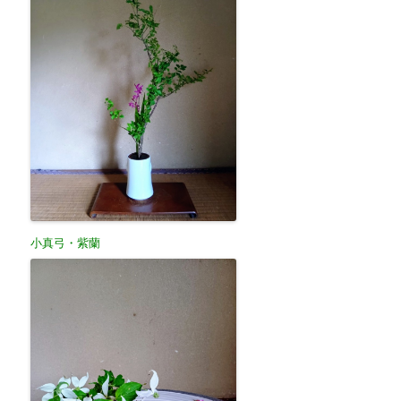
小真弓・紫蘭