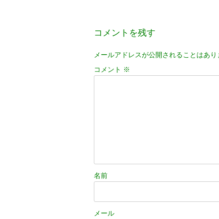
稿
ナ
コメントを残す
ビ
ゲ
メールアドレスが公開されることはあり
コメント
※
ー
シ
ョ
ン
名前
メール