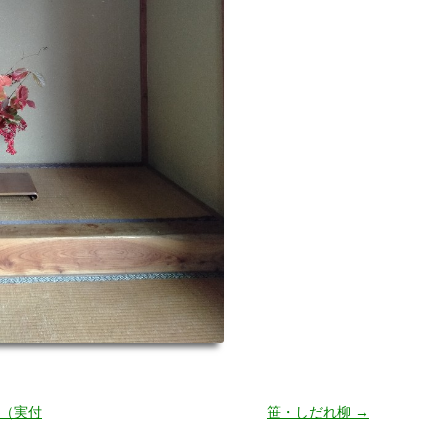
（実付
笹・しだれ柳
→