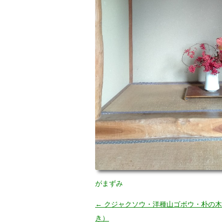
がまずみ
←
クジャクソウ・洋種山ゴボウ・朴の木
投
き）