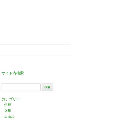
サイト内検索
検
索:
カテゴリー
生花
立華
自由花