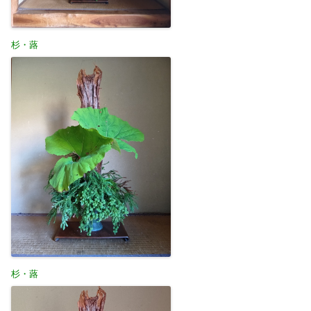
杉・蕗
杉・蕗