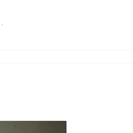
・・
コ
ン
テ
ン
ツ
へ
ス
キ
ッ
プ