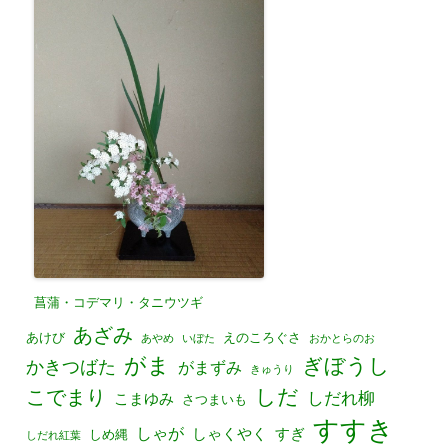
菖蒲・コデマリ・タニウツギ
あざみ
あけび
えのころぐさ
あやめ
いぼた
おかとらのお
がま
ぎぼうし
かきつばた
がまずみ
きゅうり
しだ
こでまり
しだれ柳
こまゆみ
さつまいも
すすき
しゃが
しゃくやく
すぎ
しめ縄
しだれ紅葉