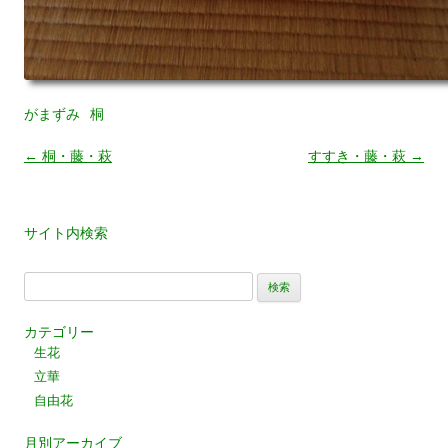
がまずみ
桐
←
桐・藤・萩
すすき・藤・萩
→
投
稿
ナ
サイト内検索
ビ
検
ゲ
索:
カテゴリー
ー
生花
シ
立華
自由花
ョ
月別アーカイブ
ン