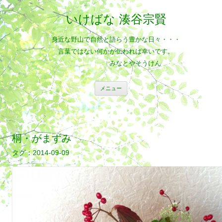
いけばな 湊谷宗賢
身近な野山で自然と語らう豊かな日々・・・
言葉ではない何かが伝われば幸いです。
みなとやそうけん
コ
メニュー
ン
テ
ン
ツ
へ
ス
キ
桐・がまずみ
ッ
プ
2014-09-09