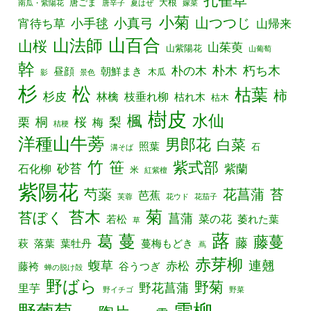
孔雀草
唐ごま
大根
南瓜・紫陽花
唐辛子
夏はぜ
嫁菜
小菊
山つつじ
小真弓
宵待ち草
小手毬
山帰来
山百合
山法師
山桜
山茱萸
山紫陽花
山葡萄
幹
朴の木
朴木
朽ち木
昼顔
朝鮮まき
木瓜
影
景色
杉
松
枯葉
柿
杉皮
林檎
枝垂れ柳
枯れ木
枯木
樹皮
水仙
楓
栗
桐
桜
梨
梅
桔梗
洋種山牛蒡
男郎花
白菜
照葉
石
溝そば
竹
笹
紫式部
砂苔
紫蘭
石化柳
米
紅紫檀
紫陽花
芍薬
花菖蒲
苔
芭蕉
芙蓉
花ウド
花茄子
菊
苔木
苔ぼく
菖蒲
菜の花
若松
萎れた葉
草
蕗
葛
蔓
藤蔓
藤
萩
落葉
葉牡丹
蔓梅もどき
蔦
赤芽柳
連翹
蝮草
赤松
藤袴
谷うつぎ
蝉の脱け殻
野ばら
野菊
野花菖蒲
里芋
野イチゴ
野菜