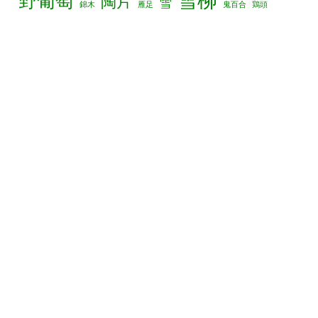
雪柳
野葡萄
陶片
雪
錦木
雁足
鬼百合
鶏頭