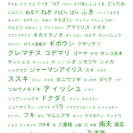
つげ
どくだみ
たにうつぎ
とりあししょうま
すもも
たで
つらら
ふき
ねぎ
ぬるで
のばら
ばら
にんにく
べっこうまさき
やまぼうし
まんさく
ものすごい
もみじ
りょうぶ
りんしょうばい
アマリリス
イボタ
りんどう
われもこう
アスファルト
オカトラノオ
カエデ
カンパニュラ
ウワミズザクラ
オトコエシ
ギボウシ
クサソテツ
ガラス器破片
ガマズミ
クレマチス
コデマリ
ゴーヤ
サンゴ水木
ササ
シダ
シモツケ
シャガ
サンシュユ
サンシュユ・竹
シソ
ジャーマンアイリス
スギ
シャクヤク
スギナ
ススキ
タニウツギ
ダリア
スミレ
スモモ
タンポポ
ツゲ
ティッシュ
ツルウメモドキ
トマト
ドクダミ
トリアシショウマ
ナメコ
ナルコラン
バラ
ニューサイラン
ハナウド
ヒマラヤユキノシタ
ヒメジョオン
フキ
マムシグサ
ヤマボウシ
リンドウ
ピーマン
ボケ
モミジ
南天
南瓜
八重桜
万年青
刀
レタス
レンギョウ
光
公園
半紙