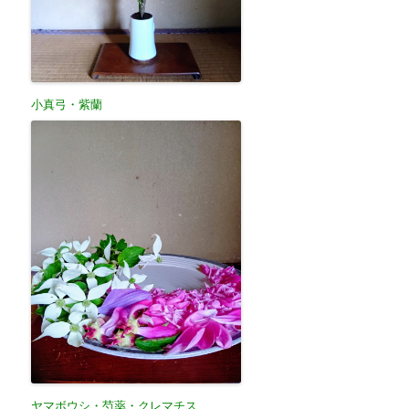
小真弓・紫蘭
ヤマボウシ・芍薬・クレマチス