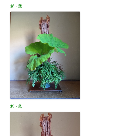
杉・蕗
杉・蕗