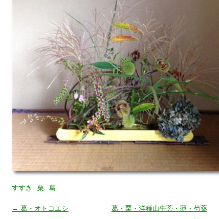
すすき
栗
葛
←
葛・オトコエシ
葛・栗・洋種山牛蒡・薄・芍薬
投