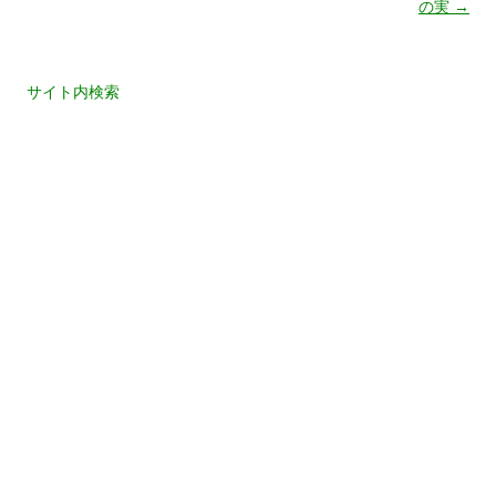
の実
→
稿
ナ
サイト内検索
ビ
ゲ
検
索:
ー
カテゴリー
シ
生花
立華
ョ
自由花
ン
月別アーカイブ
2026年6月
(5)
2026年5月
(4)
2024年5月
(1)
2024年1月
(1)
2023年12月
(1)
2023年5月
(2)