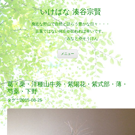
いけばな 湊谷宗賢
身近な野山で自然と語らう豊かな日々・・・
言葉ではない何かが伝われば幸いです。
みなとやそうけん
コ
メニュー
ン
テ
ン
ツ
へ
ス
キ
葛・栗・洋種山牛蒡・紫陽花・紫式部・薄・
ッ
プ
芍薬・下野
2015-08-25