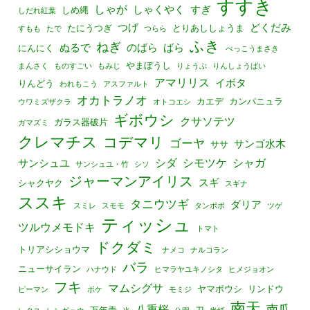
すすき
しゃが
しゃくやく
すぎ
しめ縄
しだれ紅葉
つげ
どくだみ
たにうつぎ
とりあししょうま
すもも
たで
つらら
ふき
ねぎ
ぬるで
のばら
ばら
にんにく
べっこうまさき
やまぼうし
まんさく
ものすごい
もみじ
りょうぶ
りんしょうばい
アマリリス
イボタ
りんどう
われもこう
アスファルト
オカトラノオ
カエデ
カンパニュラ
ウワミズザクラ
オトコエシ
ギボウシ
クサソテツ
ガラス器破片
ガマズミ
クレマチス
コデマリ
ゴーヤ
サンゴ水木
ササ
シダ
シモツケ
シャガ
サンシュユ
サンシュユ・竹
シソ
ジャーマンアイリス
スギ
シャクヤク
スギナ
ススキ
タニウツギ
ダリア
スミレ
スモモ
タンポポ
ツゲ
ティッシュ
ツルウメモドキ
トマト
ドクダミ
トリアシショウマ
ナメコ
ナルコラン
バラ
ニューサイラン
ハナウド
ヒマラヤユキノシタ
ヒメジョオン
フキ
マムシグサ
ヤマボウシ
リンドウ
ピーマン
ボケ
モミジ
南天
南瓜
八重桜