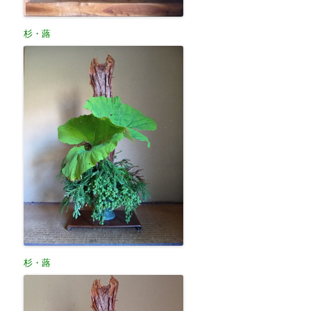
杉・蕗
杉・蕗