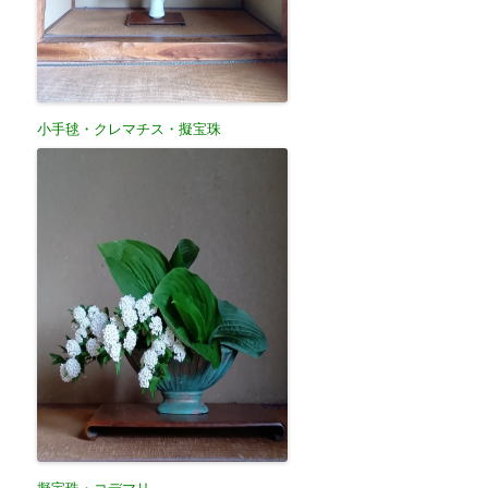
小手毬・クレマチス・擬宝珠