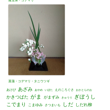
擬宝珠・コデマリ
菖蒲・コデマリ・タニウツギ
あざみ
あけび
えのころぐさ
あやめ
いぼた
おかとらのお
がま
ぎぼうし
かきつばた
がまずみ
きゅうり
しだ
こでまり
しだれ柳
こまゆみ
さつまいも