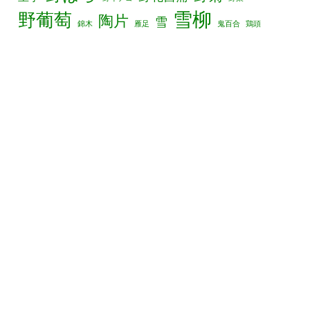
雪柳
野葡萄
陶片
雪
錦木
雁足
鬼百合
鶏頭