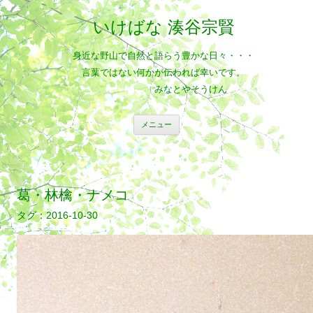
いけばな 湊谷宗賢
身近な野山で自然と語らう豊かな日々・・・
言葉ではない何かが伝われば幸いです。
みなとやそうけん
コ
メニュー
ン
テ
ン
ツ
へ
ス
キ
葛・林檎・ナメコ
ッ
プ
2016-10-30