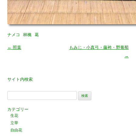
ナメコ
林檎
葛
←
照葉
もみじ・小真弓・藤袴・野葡萄
投
→
稿
ナ
サイト内検索
ビ
ゲ
検
索:
ー
カテゴリー
シ
生花
立華
ョ
自由花
ン