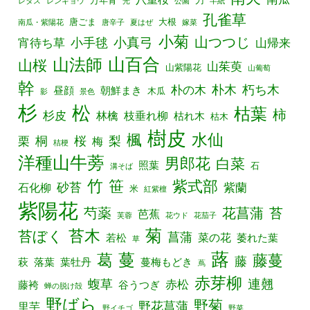
万年青
刀
レタス
レンギョウ
光
公園
半紙
孔雀草
唐ごま
大根
南瓜・紫陽花
唐辛子
夏はぜ
嫁菜
小菊
山つつじ
小真弓
宵待ち草
小手毬
山帰来
山百合
山法師
山桜
山茱萸
山紫陽花
山葡萄
幹
朴の木
朴木
朽ち木
昼顔
朝鮮まき
木瓜
影
景色
杉
松
枯葉
柿
杉皮
林檎
枝垂れ柳
枯れ木
枯木
樹皮
水仙
楓
栗
桐
桜
梨
梅
桔梗
洋種山牛蒡
男郎花
白菜
照葉
石
溝そば
竹
笹
紫式部
砂苔
紫蘭
石化柳
米
紅紫檀
紫陽花
芍薬
花菖蒲
苔
芭蕉
芙蓉
花ウド
花茄子
菊
苔木
苔ぼく
菖蒲
菜の花
若松
萎れた葉
草
蕗
葛
蔓
藤蔓
藤
萩
落葉
葉牡丹
蔓梅もどき
蔦
赤芽柳
連翹
蝮草
赤松
藤袴
谷うつぎ
蝉の脱け殻
野ばら
野菊
野花菖蒲
里芋
野イチゴ
野菜