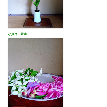
小真弓・紫蘭