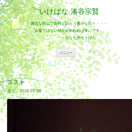
いけばな 湊谷宗賢
身近な野山で自然と語らう豊かな日々・・・
言葉ではない何かが伝われば幸いです。
みなとやそうけん
コ
メニュー
ン
テ
ン
ツ
へ
ス
キ
ススキ
ッ
プ
2016-07-08