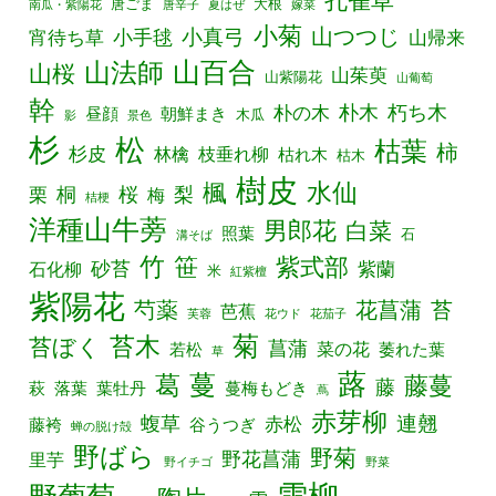
孔雀草
唐ごま
大根
南瓜・紫陽花
唐辛子
夏はぜ
嫁菜
小菊
山つつじ
小真弓
宵待ち草
小手毬
山帰来
山百合
山法師
山桜
山茱萸
山紫陽花
山葡萄
幹
朴の木
朴木
朽ち木
昼顔
朝鮮まき
木瓜
影
景色
杉
松
枯葉
柿
杉皮
林檎
枝垂れ柳
枯れ木
枯木
樹皮
水仙
楓
栗
桐
桜
梨
梅
桔梗
洋種山牛蒡
男郎花
白菜
照葉
石
溝そば
竹
笹
紫式部
砂苔
紫蘭
石化柳
米
紅紫檀
紫陽花
芍薬
花菖蒲
苔
芭蕉
芙蓉
花ウド
花茄子
菊
苔木
苔ぼく
菖蒲
菜の花
若松
萎れた葉
草
蕗
葛
蔓
藤蔓
藤
萩
落葉
葉牡丹
蔓梅もどき
蔦
赤芽柳
連翹
蝮草
赤松
藤袴
谷うつぎ
蝉の脱け殻
野ばら
野菊
野花菖蒲
里芋
野イチゴ
野菜