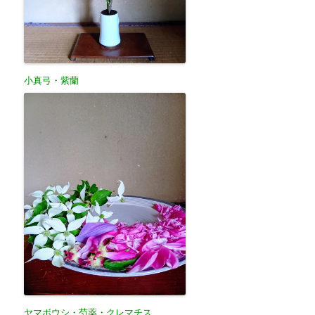
小真弓・紫蘭
ヤマボウシ・芍薬・クレマチス