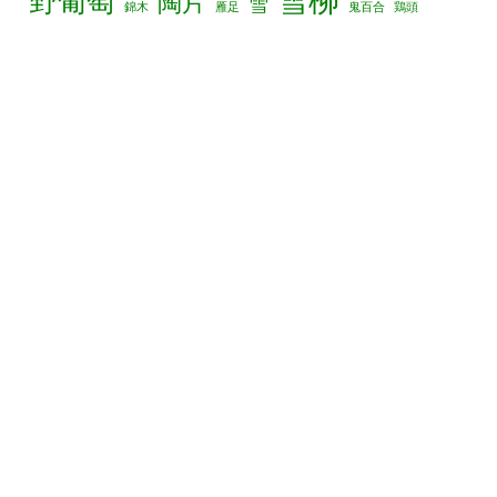
雪柳
野葡萄
陶片
雪
錦木
雁足
鬼百合
鶏頭