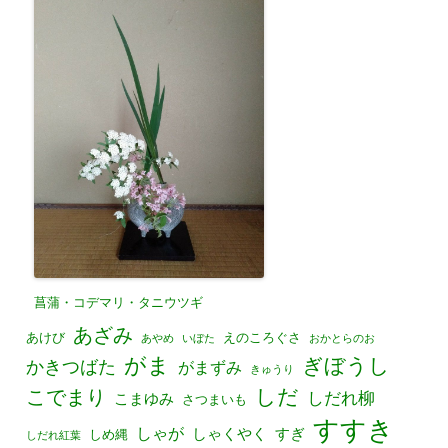
菖蒲・コデマリ・タニウツギ
あざみ
あけび
えのころぐさ
あやめ
いぼた
おかとらのお
がま
ぎぼうし
かきつばた
がまずみ
きゅうり
しだ
こでまり
しだれ柳
こまゆみ
さつまいも
すすき
しゃが
しゃくやく
すぎ
しめ縄
しだれ紅葉