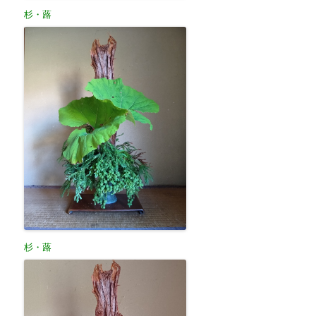
杉・蕗
杉・蕗