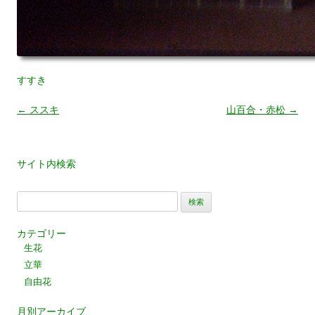
すすき
←
ススキ
山百合・赤松
→
投
稿
ナ
サイト内検索
ビ
検
ゲ
索:
カテゴリー
ー
生花
シ
立華
自由花
ョ
月別アーカイブ
ン