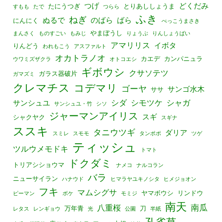
つげ
どくだみ
たにうつぎ
とりあししょうま
すもも
たで
つらら
ふき
ねぎ
ぬるで
のばら
ばら
にんにく
べっこうまさき
やまぼうし
まんさく
ものすごい
もみじ
りょうぶ
りんしょうばい
アマリリス
イボタ
りんどう
われもこう
アスファルト
オカトラノオ
カエデ
カンパニュラ
ウワミズザクラ
オトコエシ
ギボウシ
クサソテツ
ガラス器破片
ガマズミ
クレマチス
コデマリ
ゴーヤ
サンゴ水木
ササ
シダ
シモツケ
シャガ
サンシュユ
サンシュユ・竹
シソ
ジャーマンアイリス
スギ
シャクヤク
スギナ
ススキ
タニウツギ
ダリア
スミレ
スモモ
タンポポ
ツゲ
ティッシュ
ツルウメモドキ
トマト
ドクダミ
トリアシショウマ
ナメコ
ナルコラン
バラ
ニューサイラン
ハナウド
ヒマラヤユキノシタ
ヒメジョオン
フキ
マムシグサ
ヤマボウシ
リンドウ
ピーマン
ボケ
モミジ
南天
南瓜
八重桜
万年青
刀
レタス
レンギョウ
光
公園
半紙